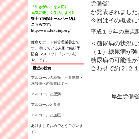
労働省）
「生きがい」を大切に
が発表されました
元気に楽しく生活しよう!!
複十字病院ホームページは
今回はその概要に
こちらです↓
http://www.fukujuji.org/
平成１９年の重点
健康サポート科管理栄養士で
＜糖尿病の状況に
す。 持っている人形は結核予
（１）糖尿病が強
防会 マスコット「シール坊
糖尿病の可能性が
や」です。
合わせて約２,２
最近の投稿
アルコールの種類 ～血糖値・
尿酸値への影響は？～
アルコールと肥満
厚生労働省
アルコールと食事
アルコールと血圧
あけましておめでとうございま
す。