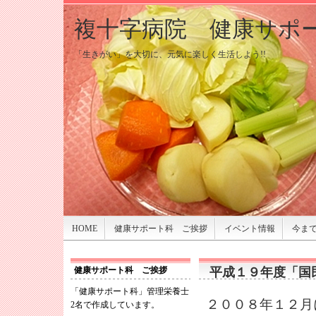
複十字病院 健康サポ
複十字病院 健康サポ
「生きがい」を大切に、元気に楽しく生活しよう!!
「生きがい」を大切に、元気に楽しく生活しよう!!
HOME
健康サポート科 ご挨拶
イベント情報
今ま
健康サポート科 ご挨拶
平成１９年度「国
「健康サポート科」管理栄養士
２００８年１２月
2名で作成しています。