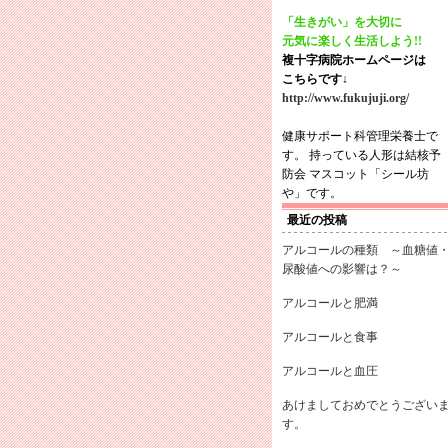
「生きがい」を大切に
元気に楽しく生活しよう!!
複十字病院ホームページは
こちらです↓
http://www.fukujuji.org/
健康サポート科管理栄養士で
す。 持っている人形は結核予
防会 マスコット「シール坊
や」です。
最近の投稿
アルコールの種類 ～血糖値
尿酸値への影響は？～
アルコールと肥満
アルコールと食事
アルコールと血圧
あけましておめでとうござい
す。