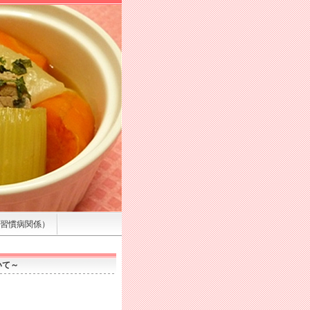
習慣病関係）
いて～