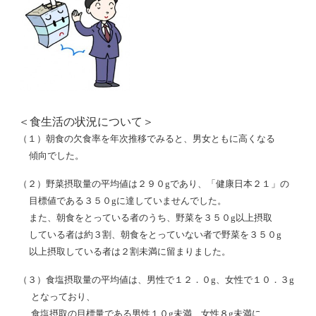
＜食生活の状況について＞
（１）朝食の欠食率を年次推移でみると、男女ともに高くなる
傾向でした。
（２）野菜摂取量の平均値は２９０gであり、「健康日本２１」の
目標値である３５０gに達していませんでした。
また、朝食をとっている者のうち、野菜を３５０g以上摂取
している者は約３割、朝食をとっていない者で野菜を３５０g
以上摂取している者は２割未満に留まりました。
（３）食塩摂取量の平均値は、男性で１２．０g、女性で１０．３g
となっており、
食塩摂取の目標量である男性１０g未満、女性８g未満に