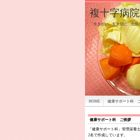
複十字病
複十字病
「生きがい」を大切に、元気に
「生きがい」を大切に、元気に
HOME
健康サポート科 
健康サポート科 ご挨拶
「健康サポート科」管理栄養
2名で作成しています。