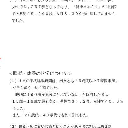
女性で６，２６７歩となっており、 「健康日本２１」の目標値
である男性９，２００歩、女性８，３００歩に達していません
でした。
・
＜睡眠・休養の状況について＞
（１）１日の平均睡眠時間は、男女とも「６時間以上７時間未満」
が最も多く、約４割でした。
「睡眠による休養が充分にとれていない」と回答した者は、
１５歳～１９歳で最も高く、男性で３４．２％、女性で４０．８％
でした。
また、２０歳代～４０歳代でも約３割でした。
ま
（２）眠るために薬やお酒を使うことがある者の割合は約２割