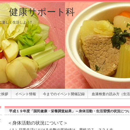
院 健康サポート科
院 健康サポート科
楽しく生活しよう!!
楽しく生活しよう!!
ご挨拶
イベント情報
今までのイベント開催記録
血液検査の読み方（生活
平成１９年度「国民健康・栄養調査結果」～身体活動・生活習慣の状況につ
士
＜身体活動の状況について＞
（１）日常生活における歩数の平均値は、男性で７，３２１歩、